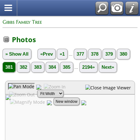
Gibbs Family Tree
Photos
» Show All
«Prev
«1
...
377
378
379
380
381
382
383
384
385
...
2194»
Next»