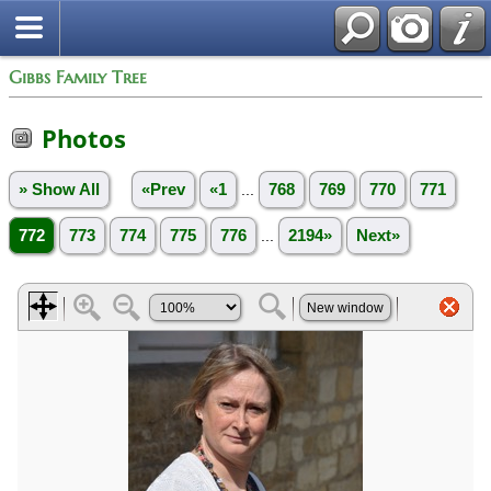
Gibbs Family Tree
Photos
» Show All
«Prev
«1
...
768
769
770
771
772
773
774
775
776
...
2194»
Next»