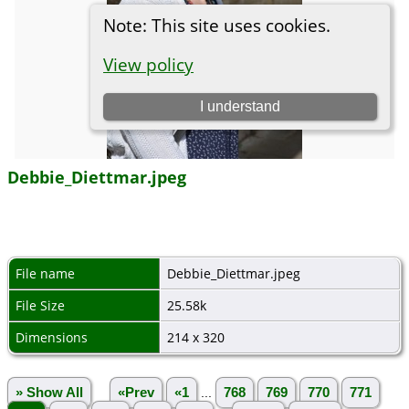
Debbie_Diettmar.jpeg
File name
Debbie_Diettmar.jpeg
File Size
25.58k
Dimensions
214 x 320
» Show All
«Prev
«1
...
768
769
770
771